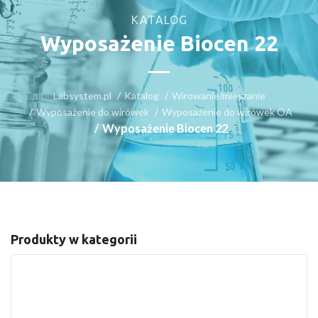
KATALOG
Wyposażenie Biocen 22
Labsystem.pl
Katalog
Wirowanie/mieszanie
Wyposażenie do wirówek
Wyposażenie do wirówek OA
Wyposażenie Biocen 22
Produkty w kategorii