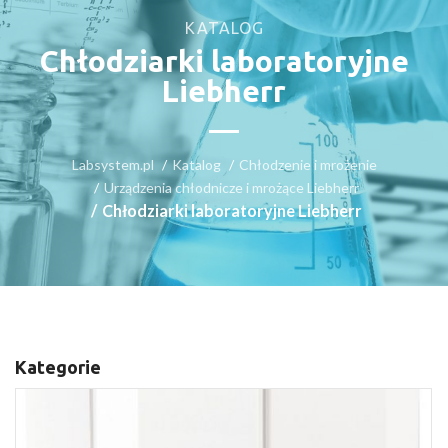
KATALOG
Chłodziarki laboratoryjne
Liebherr
Labsystem.pl
Katalog
Chłodzenie i mrożenie
Urządzenia chłodnicze i mrożące Liebherr
Chłodziarki laboratoryjne Liebherr
Kategorie