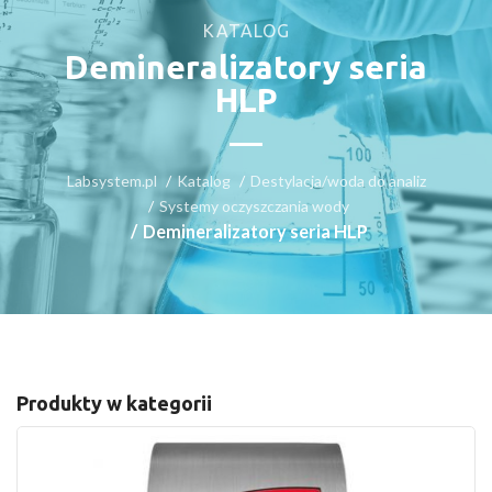
KATALOG
Demineralizatory seria
HLP
Labsystem.pl
Katalog
Destylacja/woda do analiz
Systemy oczyszczania wody
Demineralizatory seria HLP
Produkty w kategorii