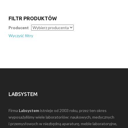
FILTR PRODUKTÓW
Producent
Wyczyść filtry
LABSYSTEM
Firma
Labsystem
istnieje od 2003 roku, przez ten okres
wyposażyliśmy wiele laboratoriów: naukowych, medycznych
i przemysłowych w niezbędną aparaturę, meble laboratoryjne,